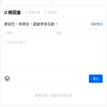
動人形
咬的療癒感！
0 條回复
文章作者
管理员
A
M
歡迎您，新朋友，感謝參與互動！
確認修改
提交
暫無討論，說說你的看法吧