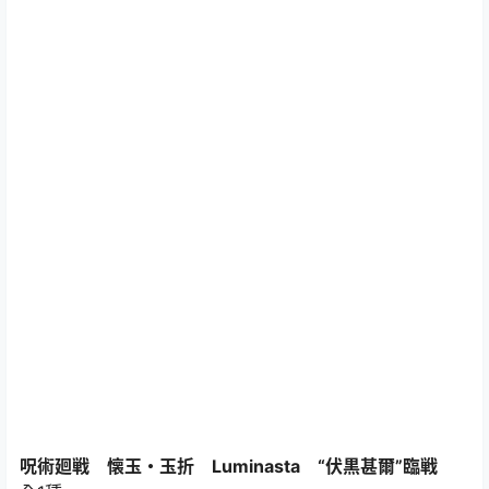
呪術廻戦 懐玉・玉折 Luminasta “伏黒甚爾”臨戦