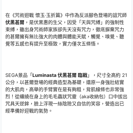
在《咒術迴戰 懷玉·玉折篇》中作為反派腳色登場的詛咒師
伏黑甚爾
，是伏黑惠的生父，因受「天與咒縛」的強制性
束縛，雖出身咒術師家族卻先天沒有咒力，徹底摒棄咒力
的甚爾擁有無比強大的肉體與體能天賦，觸覺、嗅覺、聽
覺等五感也有提升至極致，實力僅次五條悟。
SEGA景品「
Luminasta 伏黑甚爾 臨戰
」，尺寸全高約 21
公分，以甚爾登場的經典造型為基礎，還原一身強壯結實
的大肌肉，高舉的手臂實在是有夠粗，背肌線條也非常強
烈！從纏繞在身上的毛毛蟲狀咒靈（aka收納包）口中拔出
咒具天逆鉾，臉上浮現一絲陰險又自信的笑容，營造出已
經準備好迎戰的氣勢。