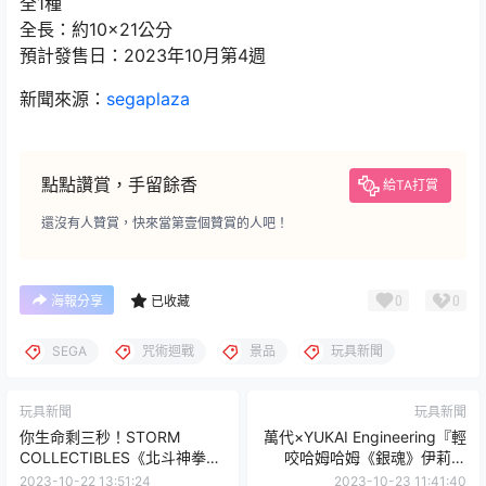
全1種
全長：約10×21公分
預計發售日：2023年10月第4週
新聞來源：
segaplaza
點點讚賞，手留餘香
給TA打賞
還沒有人贊賞，快來當第壹個贊賞的人吧！
0
0
海報分享
已收藏
SEGA
咒術迴戰
景品
玩具新聞
玩具新聞
玩具新聞
你生命剩三秒！STORM
萬代×YUKAI Engineering『輕
COLLECTIBLES《北斗神拳》
咬哈姆哈姆《銀魂》伊莉莎
拳四郎 KENSHIRO 1/6 立體可
白、定春』布偶機器人 體驗被
2023-10-22 13:51:24
2023-10-23 11:41:40