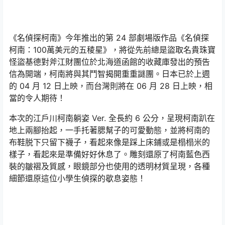
《名偵探柯南》今年推出的第 24 部劇場版作品《名偵探
柯南：100萬美元的五稜星》，將從先前總是盜取名貴珠寶
怪盜基德對斧江財團位於北海道函館的收藏庫發出的預告
信為開端，柯南將與其鬥智揭開重重謎團。日本已於上週
的 04 月 12 日上映，而台灣則將在 06 月 28 日上映，相
當的令人期待！
本次的江戶川柯南躺姿 Ver. 全長約 6 公分，呈現柯南趴在
地上兩腳抬起，一手托著腮幫子的可愛動態，並將柯南的
布鞋脱下只留下襪子，看起來像是踩上床鋪或是榻榻米的
樣子，看起來是準備好好休息了。雕刻還原了柯南藍色西
裝的皺褶及質感，眼鏡部分也使用的透明材質呈現，各種
細節還原這位小學生偵探的歇息姿態！