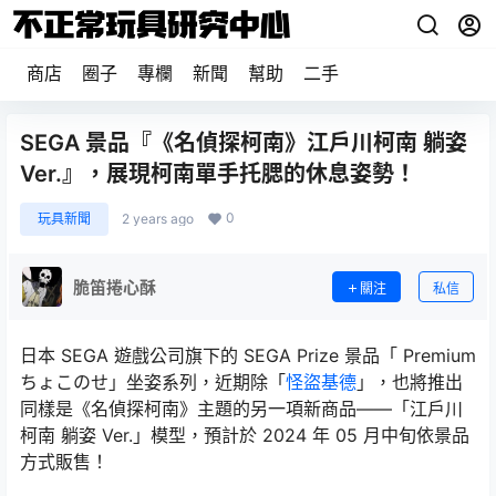
商店
圈子
專欄
新聞
幫助
二手
SEGA 景品『《名偵探柯南》江戶川柯南 躺姿
Ver.』，展現柯南單手托腮的休息姿勢！
0
玩具新聞
2 years ago
脆笛捲心酥
關注
私信
日本 SEGA 遊戲公司旗下的 SEGA Prize 景品「 Premium
ちょこのせ」坐姿系列，近期除「
怪盜基德
」，也將推出
同樣是《名偵探柯南》主題的另一項新商品——「江戶川
柯南 躺姿 Ver.」模型，預計於 2024 年 05 月中旬依景品
方式販售！