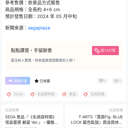
參考售價：依景品方式販售
商品規格：全長約 4×6 cm
預計發售日期：2024 年 05 月中旬
新聞來源：
segaplaza
點點讚賞，手留餘香
給TA打賞
還沒有人贊賞，快來當第壹個贊賞的人吧！
0
0
海報分享
已收藏
SEGA
名偵探柯南
景品
玩具新聞
玩具新聞
玩具新聞
SEGA 景品『《名偵探柯南》
T-ARTS『靠肩Fig. BLUE
怪盜基德 躺姿 Ver.』，優雅的
LOCK 藍色監獄』肩並肩休息
神偷怪盜以歇息姿態登場！
的五號樓球員們可愛登場！