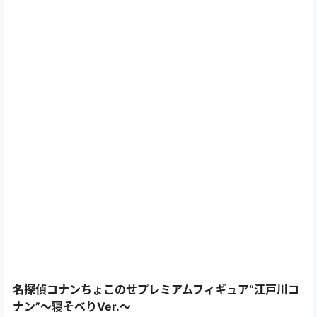
名探偵コナンちょこのせプレミアムフィギュア“江戸川コ
ナン”～寝そべりVer.～