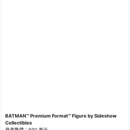
BATMAN™ Premium Format™ Figure by Sideshow
Collectibles
參考售價：690 美元