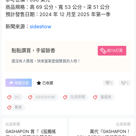
商品規格：高 69 公分、寬 53 公分、深 51 公分
預計發售日期：2024 年 12 月至 2025 年第一季
新聞來源：
sideshow
點點讚賞，手留餘香
給TA打賞
還沒有人贊賞，快來當第壹個贊賞的人吧！
0
0
海報分享
已收藏
DC
SIDESHOW
玩具新聞
蝙蝠俠
雕像
玩具新聞
玩具新聞
GASHAPON 賞『《孤獨搖
萬代『GASHAPON！