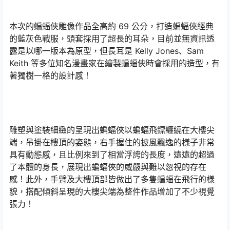
本次的蝙蝠俠雕像作品全高約 69 公分，打造蝙蝠俠經典
的藍灰色戰服，頭套採用了超長的耳朵，目前並無資訊透
露是以哪一版本為原型，但長耳是 Kelly Jones、Sam
Keith 等多位知名漫畫家在繪製蝙蝠俠時會採用的造型，有
著獨樹一格的設計感！
雕塑與塗裝細緻的呈現出蝙蝠俠以蝙蝠飛鏢纏繞在大樓尖
端，吊掛在樓頂的姿態，右手握住的披風飄逸的樣子非常
具有動態感，且比例來到了相當浮誇的長度，遠遠的超過
了本體的身長，展現出蝙蝠俠的威嚴與難以忽視的存在
感！此外，手臂及大樓頂部皆做出了多隻蝙蝠在飛行的樣
貌，搭配傾斜呈現的大樓尖端為整件作品增加了不少視覺
張力！