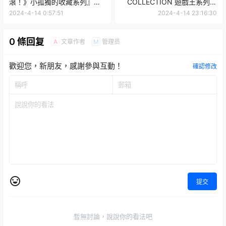
滾！》小孤獨的收藏系列』轉
COLLECTION 遊戲王系列』
蛋，超豐富的小孤獨顏藝準備
轉蛋，多款劇中知名道具登
2024-4-14 0:57:51
2024-4-14 23:16:30
開轉！
場！
0 條回复
文章作者
管理员
A
M
歡迎您，新朋友，感謝參與互動！
確認修改
提交
暫無討論，說說你的看法吧