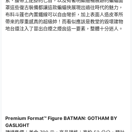
索、腰帶上配掛的匕首，以及有著明顯縫補痕跡的蝙蝠面
罩這些復古裝備都讓這款蝙蝠俠展現出過往時代的魅力，
布料斗篷也內置鐵線可以自由彎折，加上表面人造皮革所
帶來的厚重感真的超級帥！而看似應該是教堂的毀壞建物
地台還注入了冒出白煙之煙囪這一要素，整體十分迷人。
Premium Format™ Figure BATMAN: GOTHAM BY
GASLIGHT