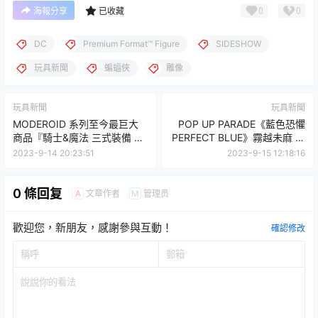
0
0
海報分享
已收藏
DC
Premium Format™ Figure
SIDESHOW
玩具新聞
蝙蝠俠
雕像
玩具新聞
玩具新聞
MODEROID 系列至今最巨大
POP UP PARADE《藍色恐懼
商品『騎士&魔法 三式裝備 組
PERFECT BLUE》霧越未麻 未
裝模型』再現魄力戰馬車戰鬥
上色原型公開！
2023-9-14 20:23:51
2023-9-15 12:18:16
形態！
0 條回复
文章作者
管理员
A
M
歡迎您，新朋友，感謝參與互動！
確認修改