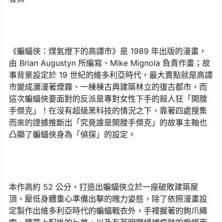
《蝙蝠俠：煤氣燈下的高譚市》是 1989 年出版的漫畫，
由 Brian Augustyn 所編寫、Mike Mignola 負責作畫；故
事背景設定於 19 世紀的維多利亞時代，最大賣點就是高譚
市變成瀰漫著煙霧、一棟棟古典建築林立的復古都市，而
這次蝙蝠俠要面對的反派是專對女性下手的殺人狂「開膛
手傑克」！在沒有超級黑科技的情況之下，靠著四處搜集
而來的證據推斷出「究竟誰是開膛手傑克」的故事主軸也
凸顯了蝙蝠俠身為「偵探」的設定。
本作高約 52 公分，打造出蝙蝠俠立於一座破敗建築屋
頂、壓低身體重心準備出擊的魄力姿態，除了依照漫畫設
定製作出維多利亞時代的蝙蝠戰衣外，手裡握著的鉤爪繩