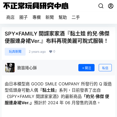
商店
圈子
專欄
新聞
幫助
二手
SPY×FAMILY 間諜家家酒『黏土娃 約兒‧佛傑
便服連身裙Ver.』布料再現美麗可脫式服裝！
0
玩具新聞
2 years ago
脆笛捲心酥
關注
私信
由日本模型商 GOOD SMILE COMPANY 所發行的 Q 版造
型低頭身可動人偶
『黏土娃』
系列，日前發表了出自
《SPY×FAMILY 間諜家家酒》的最新商品
「約兒‧佛傑 便
服連身裙Ver.」
預計於 2024 年 06 月發售的消息。