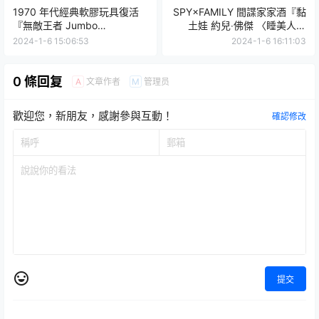
1970 年代經典軟膠玩具復活
SPY×FAMILY 間諜家家酒『黏
『無敵王者 Jumbo
土娃 約兒‧佛傑 〈睡美人〉
Machineder 無敵鐵金剛』徹
Ver.』布料縫製神祕又優雅殺
2024-1-6 15:06:53
2024-1-6 16:11:03
底再現尺寸材質並追加新機
手服裝！
構！
0 條回复
文章作者
管理员
A
M
歡迎您，新朋友，感謝參與互動！
確認修改
提交