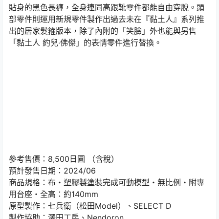
貼身的黑色長褲，全身連同高跟靴零件都能自由穿脫。頭
部零件則運用新規零件製作出過去未在『黏土人』系列推
出的居家髮箍版本，除了內附的「笑臉」外也能與另售
「黏土人 約兒‧佛傑」的表情零件進行替換。
參考售價：8,500日圓 （含稅）
預計發售日期：2024/06
商品規格：布・塑膠製塗裝完成可動模型・無比例・附專
用台座・全高：約140mm
原型製作：七兵衛（松田Model）、SELECT D
製作協助：澤田工房、Nendoron