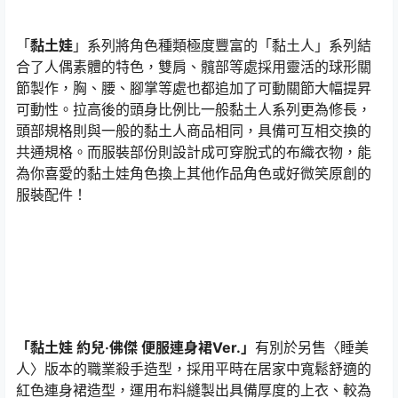
「
黏土娃
」系列將角色種類極度豐富的「黏土人」系列結
合了人偶素體的特色，雙肩、髖部等處採用靈活的球形關
節製作，胸、腰、腳掌等處也都追加了可動關節大幅提昇
可動性。拉高後的頭身比例比一般黏土人系列更為修長，
頭部規格則與一般的黏土人商品相同，具備可互相交換的
共通規格。而服裝部份則設計成可穿脫式的布織衣物，能
為你喜愛的黏土娃角色換上其他作品角色或好微笑原創的
服裝配件！
「黏土娃 約兒‧佛傑 便服連身裙Ver.」
有別於另售〈睡美
人〉版本的職業殺手造型，採用平時在居家中寬鬆舒適的
紅色連身裙造型，運用布料縫製出具備厚度的上衣、較為