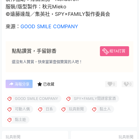
服裝/版型製作：秋元Mieko
©遠藤達哉／集英社・SPY×FAMILY製作委員会
來源：
GOOD SMILE COMPANY
點點讚賞，手留餘香
給TA打賞
還沒有人贊賞，快來當第壹個贊賞的人吧！
0
0
海報分享
已收藏
GOOD SMILE COMPANY
SPY×FAMILY間諜家家酒
可動人偶
日系
玩具新聞
黏土人
黏土娃
玩具新聞
玩具新聞