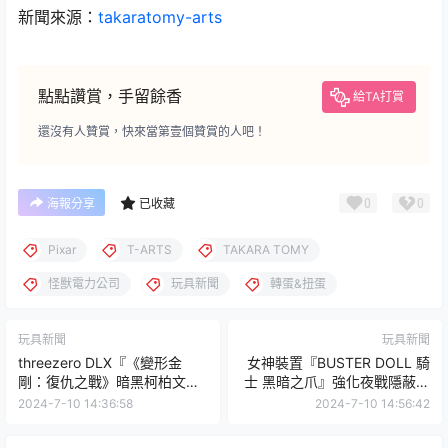
新聞來源：
takaratomy-arts
點點讚賞，手留餘香
給TA打賞
還沒有人贊賞，快來當第壹個贊賞的人吧！
0
0
海報分享
已收藏
Pixar
T-ARTS
TAKARA TOMY
怪獸電力公司
玩具新聞
轉蛋&扭蛋
玩具新聞
玩具新聞
threezero DLX『《變形金
女神裝置『BUSTER DOLL 騎
剛：復仇之戰》暗黑柯柏文
士 黑暗之爪』強化夜戰隱蔽性
（Nemesis Prime）』可動模
的可愛異色版本登場！
2024-7-10 14:36:58
2024-7-10 14:56:42
型，特殊暗黑塗裝會場限定限
量預購！