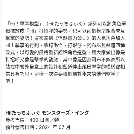
「Hi！擊掌模型」（Hi!たっちふぃぐ）系列可以將角色單
獨擺放成「Hi」打招呼的姿勢，也可以兩個模型組合成互
擊掌的姿勢！這次輪到《怪獸電力公司》的人氣角色加入
Hi！擊掌的行列，收錄毛怪、打眼仔、阿布以及藍道四種
款式，以可愛的風格重新詮釋角色造型，讓大家做出像是
打招呼又像是擊掌的動態。其中像是因為阿布不夠高所以
站在中餐外帶盒上的設計和藍道伸出尾巴擊掌的模樣都相
當具有巧思，這樣一次得要轉個偶數隻來讓他們擊掌了
吧！
Hi!たっちふぃぐ モンスターズ・インク
參考售價：400 日圓／轉
預計發售日期：2024 年 07 月