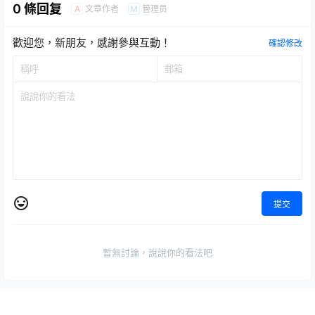
0 條回复
文章作者
管理员
A
M
歡迎您，新朋友，感謝參與互動！
確認修改
提交
暫無討論，說說你的看法吧