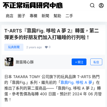
商店
圈子
專欄
新聞
幫助
二手
T-ARTS『靠肩Fig. 哆啦 A 夢 2』轉蛋，第二
彈更多的好朋友們加入打瞌睡的行列啦！
0
玩具新聞
2 years ago
脆笛捲心酥
關注
私信
日本 TAKARA TOMY 公司旗下的玩具品牌 T-ARTS 熱門
的「靠肩Fig.」系列，繼先前的「
靠肩Fig. 哆啦 A 夢
」在
推出了系列的第二蛋商品——「靠肩Fig. 哆啦 A 夢 2」轉
蛋，參考售價為每轉 400 日圓，預計於 2024 年 06 月發
售！