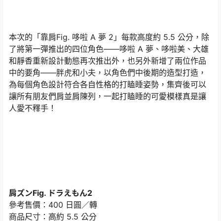
本次的「靠肩Fig. 哆啦 A 夢 2」每款高度約 5.5 公分，除
了將第一彈推出的四位角色——哆啦 A 夢、哆啦美、大雄
和靜香重新設計動態再次推出外，也另外新增了兩位作品
中的要角——胖虎和小夫，以角色們中後期的造型打造，
為每個角色設計符合各自性格的打瞌睡姿勢，集齊後可以
讓所有朋友們肩並肩陳列，一起打瞌睡的可愛模樣真是讓
人愛不釋手！
肩ズンFig. ドラえもん2
參考售價：400 日圓／轉
商品尺寸：高約 5.5 公分