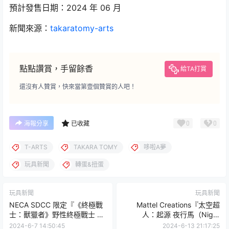
預計發售日期：2024 年 06 月
新聞來源：
takaratomy-arts
點點讚賞，手留餘香
給TA打賞
還沒有人贊賞，快來當第壹個贊賞的人吧！
0
0
海報分享
已收藏
T-ARTS
TAKARA TOMY
哆啦A夢
玩具新聞
轉蛋&扭蛋
玩具新聞
玩具新聞
NECA SDCC 限定『《終極戰
Mattel Creations『太空超
士：獸獵者》野性終極戰士 隱
人：起源 夜行馬（Night
身現形版（Feral Camo
Stalker Vehicle）』載具模
2024-6-7 14:50:45
2024-6-13 21:17:25