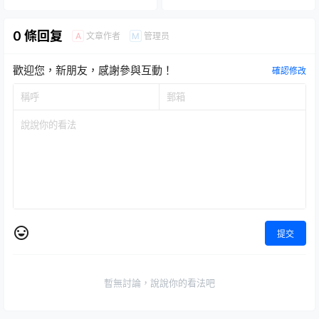
Reveal）』7 吋可動人偶
型，經典載具大升級回歸！
0 條回复
文章作者
管理员
A
M
歡迎您，新朋友，感謝參與互動！
確認修改
提交
暫無討論，說說你的看法吧