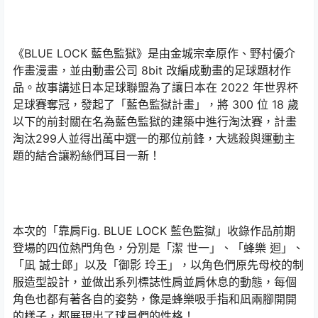
《BLUE LOCK 藍色監獄》是由金城宗幸原作、野村優介
作畫漫畫，並由動畫公司 8bit 改編成動畫的足球題材作
品。故事講述日本足球聯盟為了讓日本在 2022 年世界杯
足球賽奪冠，發起了「藍色監獄計畫」，將 300 位 18 歲
以下的前封關在名為藍色監獄的建築中進行淘汰賽，計畫
淘汰299人並得出萬中選一的那位前鋒，大逃殺與運動主
題的結合讓粉絲們耳目一新！
本次的「靠肩Fig. BLUE LOCK 藍色監獄」收錄作品前期
登場的四位熱門角色，分別是「潔 世一」、「蜂樂 迴」、
「凪 誠士郎」以及「御影 玲王」，以角色們原先母校的制
服造型設計，並做出系列標誌性肩並肩休息的動態，每個
角色也都有著各自的姿勢，像是蜂樂吸手指和凪兩腳開開
的樣子，都展現出了球員們的性格！