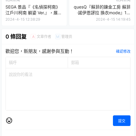
SEGA 景品『《名偵探柯南》
quesQ『蘇菲的鍊金工房 蘇菲
江戶川柯南 躺姿 Ver.』，展現
·諾伊恩謬拉 換衣mode』1/7
柯南單手托腮的休息姿勢！
比例模型
2024-4-15 12:38:29
2024-4-15 14:19:45
0 條回复
文章作者
管理员
A
M
歡迎您，新朋友，感謝參與互動！
確認修改
提交