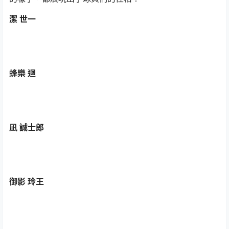
潔 世一
蜂樂 迴
凪 誠士郎
御影 玲王