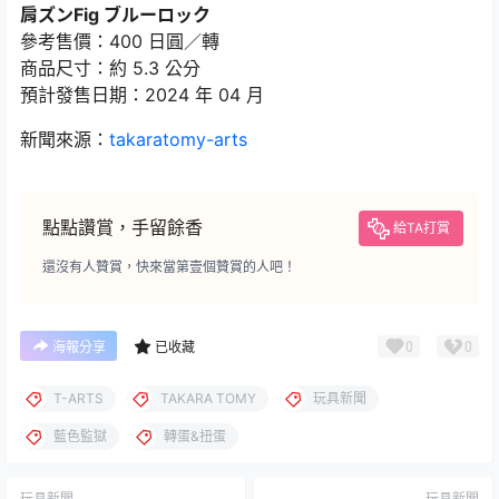
肩ズンFig ブルーロック
參考售價：400 日圓／轉
商品尺寸：約 5.3 公分
預計發售日期：2024 年 04 月
新聞來源：
takaratomy-arts
點點讚賞，手留餘香
給TA打賞
還沒有人贊賞，快來當第壹個贊賞的人吧！
0
0
海報分享
已收藏
T-ARTS
TAKARA TOMY
玩具新聞
藍色監獄
轉蛋&扭蛋
玩具新聞
玩具新聞