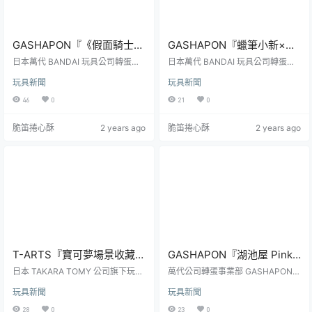
GASHAPON『《假面騎士電
GASHAPON『蠟筆小新×三
王》應援異魔神』轉蛋，四
麗鷗明星 人偶收藏』轉蛋，
日本萬代 BANDAI 玩具公司轉蛋事
日本萬代 BANDAI 玩具公司轉蛋事
位異魔神主角竟然打起御宅
業部 GASHAPON 推出了《假面騎
強強聯手可愛翻倍的聯名造
業部 GASHAPON 繼「蠟筆小新×三
玩具新聞
玩具新聞
士電王》主題的新商品——「《假
麗鷗明星 排排隊」後再度推出國民
藝啦！
型再度襲來！
面騎士電王》應援想像」（暫譯：
動畫《蠟筆小新》與超人氣的三麗
46
0
21
0
仮面ライダー電王 推し活イマジ
鷗明星聯名的主題商品——「蠟筆
ン），參考售價為每轉 400 日圓，
小新×三麗鷗明星 人偶收藏」轉蛋，
脆笛捲心酥
2 years ago
脆笛捲心酥
2 years ago
預計於 2024年 07月第二週發售！
參考售價為每轉 400 日圓，預計於
《假面騎士電王》中登場的怪人
2024年 07月第一週發售！本次的
「異魔神」是一群能夠透過與人類
「蠟筆小新×三麗鷗明星 人偶收藏」
簽訂契約改變歷史進而影響本身世
再度將蠟筆小新的人氣角色與三麗
界時間旅行者。本次的商品每款高
鷗明星造型交互結合，推出布丁狗
約 7.5 公分，以電王中與主角野上良
造型的小新、巧克筆吉祥物鱷魚...
太郎...
T-ARTS『寶可夢場景收藏
GASHAPON『湖池屋 Pinky
妖精＆岩石屬性』轉蛋 仙子
搖搖吊飾（シャカシャカチ
日本 TAKARA TOMY 公司旗下玩具
萬代公司轉蛋事業部 GASHAPON
伊布、小鍛匠對決鬃岩狼人
品牌 T-ARTS 所發行的「寶可夢場
ャーム）』轉蛋，能搖出沙
推出以湖池屋推出的經典薄荷糖零
玩具新聞
玩具新聞
景收藏」轉蛋玩具，屬性對決主題
食「Pinky」為主題的新商品——
與幼基拉斯！
沙聲的糖果盒與 Pinky 猴吊
又來啦！最新的第六彈「寶可夢場
「湖池屋 Pinky 搖搖吊飾」（暫
28
0
23
0