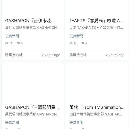
GASHAPON『吉伊卡哇
T-ARTS『靠肩Fig. 哆啦 A
CAPCHARA（カプキャ
夢 2』轉蛋，第二彈更多的
萬代公司轉蛋事業部 GASHAPON
日本 TAKARA TOMY 公司旗下的玩
ラ）』轉蛋，圓圓造型化身
旗下將轉蛋蛋殼製作為玩具本體的
好朋友們加入打瞌睡的行列
具品牌 T-ARTS 熱門的「靠肩Fig.」
玩具新聞
玩具新聞
環保轉蛋系列「CAPCHARA（カプ
系列，繼先前的「靠肩Fig. 哆啦 A
蛋殼模型無違和可愛登場！
啦！
キャラ）」將以超人氣作品《吉伊
夢」在推出了系列的第二蛋商品
17
0
26
0
卡哇》為主題推出系列新商品，參
——「靠肩Fig. 哆啦 A 夢 2」轉蛋，
考售價為每轉 400 日圓，預計於 2
參考售價為每轉 400 日圓，預計於
脆笛捲心酥
2 years ago
脆笛捲心酥
2 years ago
024 年 06 月第 05 週開轉！日本人
2024 年 06 月發售！本次的「靠肩
氣插畫家ナガノ（Nagano）創造的
Fig. 哆啦 A 夢 2」每款高度約 5.5 公
《吉伊卡哇》以超可愛的造型以及
分，除了將第一彈推出的四位角色
日常中帶有一些小不幸、「原來這
——哆啦 A 夢、哆啦美、大雄和靜
麼可愛的生物生活也是不容易啊」
香重新設計...
的感覺在這兩年旋風式的席捲了...
GASHAPON『三麗鷗明星
萬代「From TV animation
大家一起游泳吧！』轉蛋，
ONE PIECE 航海王的果實 第
萬代公司轉蛋事業部 GASHAPON
由日本萬代轉蛋事業部 GASHAPON
跟超可愛的曬黑 Hello Kitty
將推出以多款三麗鷗經典角色為主
十八海戰」轉蛋
發行、讓尾田榮一郎老師都激推的
玩具新聞
玩具新聞
題的新商品——「三麗鷗明星 大家
《航海王》主題轉蛋「ワンピの実
去泳池玩耍吧！
一起游泳吧！」（暫譯）轉蛋，參
(航海王的果實) 」將在本（6）月推