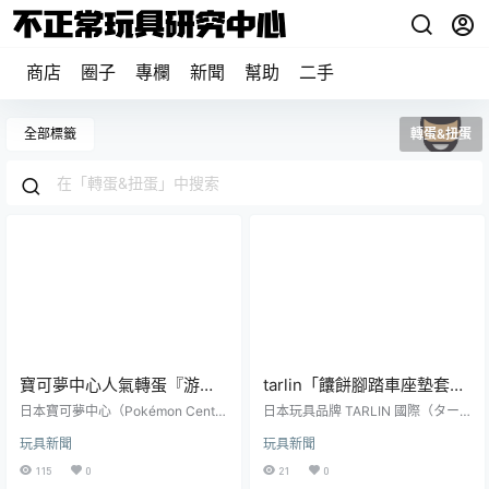
商店
圈子
專欄
新聞
幫助
二手
全部標籤
轉蛋&扭蛋
寶可夢中心人氣轉蛋『游
tarlin「饢餅腳踏車座墊套」
泳！？寶可夢Puka Puka 漂
轉蛋（ナンのサドルカバ
日本寶可夢中心（Pokémon Cente
日本玩具品牌 TARLIN 國際（ター
浮轉蛋』帶皮卡丘、海地鼠
r）旗下原創轉蛋，推出迎接夏天的
ー）用奔馳的熱情跟堅強的
リン・インターナショナル）將在
玩具新聞
玩具新聞
可愛新商品：「游泳！？寶可夢Puk
本（7）月中旬推出一款超級問號的
去玩水啦～
屁屁烤出完美麵餅！
a Puka 漂浮轉蛋」，一共有六種款
轉蛋商品「饢餅腳踏車座墊套」
115
0
21
0
式，一轉參考售價為 500 日圓，於
（ナンのサドルカバー）！一共有 4