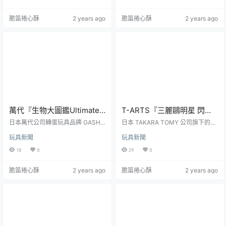
飾登場！
景收藏 妖精屬性＆岩石屬性」，一
譯）轉蛋，參考售價為 300 日圓，
共有 4 種款式，參考售價為 300 日
預計於 2024 年 06 月第四週登場！
脆笛捲心酥
2 years ago
脆笛捲心酥
2 years ago
圓，預計將於 2024 年 06 月開轉！
日本零食製造商株式會社湖池屋推
T-ARTS「寶可夢場景收藏 妖精屬
出的經典薄荷糖零食「Pinky」在臺
性＆岩石屬性」轉蛋，在約 5 公分
灣由五洲製藥代理發行，最初推出
的小尺寸中，呈現出寶可夢們攻擊
蜜桃、薄荷以及葡萄三種口味，在
時的躍動姿態，並有同規格的可拼
宣傳廣告歌時以日本童謠《桃太
接底座、對應各屬...
郎》旋律寫了經典的「Pinky...
萬代『生物大圖鑑Ultimate
T-ARTS『三麗鷗明星 閃亮
蟬01 展示架套組』附有木頭
☆氣球』轉蛋，抱著派對錫
日本萬代公司轉蛋玩具品牌 GASHA
日本 TAKARA TOMY 公司旗下的玩
型支架 夏天就是要抓蟬啊！
PON 所推出的高級系列「生物大圖
箔氣球的喜拿、Hello Kitty
具品牌 T-ARTS 推出超人氣三麗鷗
玩具新聞
玩具新聞
鑑Ultimate」，好評推出「蟬01 展
明星主題的新商品——「三麗鷗明
超可愛登場！
示架套組」轉蛋，共有三種款式，
星 閃亮☆氣球」，參考售價為每轉
18
0
29
0
一轉參考售價為 1,800 日圓（一般
300 日圓，預計於 2024 年 06 月
轉蛋版 1,500 日圓），在 GASHAP
中旬發售！本次的「三麗鷗明星 閃
脆笛捲心酥
2 years ago
脆笛捲心酥
2 years ago
ON ONLINE 線上開轉，預計於 202
亮☆氣球」收錄 Hello Kitty、大耳
4 年 09 月發售。擁有最頂級的尺
狗、布丁狗、美樂蒂和庫洛米五種
寸、造型與可動設計的「生物大圖
款式，為每個三麗鷗明星準備了心
鑑Ultimate（いきもの大図鑑アドバ
形和星形的派對常用的錫箔氣球，
ンス）」，相較「生物大圖鑑...
細緻的雕刻出氣球邊邊擠壓出的紋
路，並依照每個角...