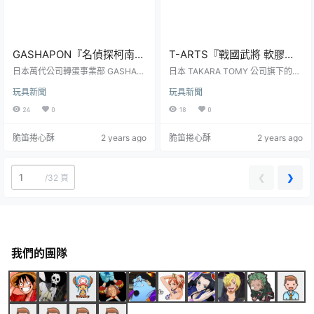
GASHAPON『名偵探柯南
T-ARTS『戰國武將 軟膠收
縮小隊 9』轉蛋，以唐紅的
藏（戦国武将 そふびこれく
日本萬代公司轉蛋事業部 GASHAP
日本 TAKARA TOMY 公司旗下的玩
戀歌為主軸的多位人氣角色
ON 宣布將推出以經典動漫《名偵探
しょん）』轉蛋，三位名將
具品牌 T-ARTS 將推出以日本戰國
玩具新聞
玩具新聞
柯南》為主題的新商品——「名偵
武將為主題的轉蛋商品——「戰國
縮小成小孩啦！
化身大頭軟膠收藏！
探柯南 縮小隊 9」（暫譯：名探偵
武將 軟膠收藏」轉蛋，參考售價為
24
0
18
0
コナン ちぢませ隊9）轉蛋，參考售
每轉 300 日圓，預計於 2024 年 0
價為每轉 500 日圓，預計於 2024
6 月開轉！相信即使不是歷史迷，各
脆笛捲心酥
2 years ago
脆笛捲心酥
2 years ago
年 08 月發售！《名偵探柯南》中最
位玩具人也多少聽過織田信長、豐
有名的其中一項設定就是高中生偵
臣秀吉以及德川家康三位戰國武將
探工藤新一被黑暗組織灌下代號為
的名字。戰國時代是日本歷史上的
「APTX-4869」的神秘藥物而縮小
動蕩時期，各地武將爭奪權力，國
❮
❯
/
32 頁
變成了小孩子，為了隱藏身份而化
家分裂，戰爭頻繁。戰國是日本封
名為江戶川柯南。「名偵探柯...
建制度和武士文化發展的重要時期...
我們的團隊