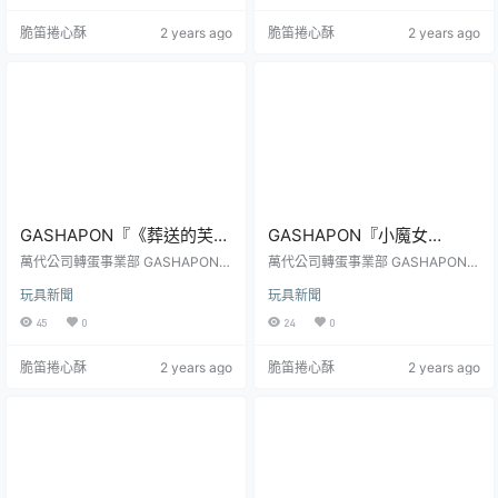
日圓，預計於 2024 年 07 月第三週
月第二週開轉！本次的「三麗鷗明
脆笛捲心酥
2 years ago
脆笛捲心酥
2 years ago
開轉！《家庭教師HITMAN REBOR
星 大家一起做瑜伽」轉蛋以瑜伽為
N!》是由天野明於 2004～2012 在
主題，為多位三麗鷗明星打造賣力
少年 JUMP 上連載漫畫作品，2006
的做瑜伽的模樣，收錄美樂蒂、人
年由 ANIMATION STUDIO ...
魚漢頓、大耳狗、Hello Kitty 與布
丁狗五種款式，每個角色都換上了
瑜伽庫、運動服等服裝，並為每...
GASHAPON『《葬送的芙莉
GASHAPON『小魔女
蓮》垂掛人偶吊飾』轉蛋，
DoReMi 波龍口紅收納盒收
萬代公司轉蛋事業部 GASHAPON
萬代公司轉蛋事業部 GASHAPON
把可愛的芙莉蓮、費倫和修
推出人氣動漫《葬送的芙莉蓮》主
藏』轉蛋，四款波龍化身超
再度推出了紀念經典動畫《小魔女
玩具新聞
玩具新聞
題的新商品——「《葬送的芙莉
DoReMi》25 週年的新商品——
塔爾克串在一起吧！
可愛口紅收納盒！
蓮》垂掛人偶吊飾」轉蛋，參考售
「小魔女 DoReMi 波龍口紅收納盒
45
0
24
0
價為每轉 300 日圓，預計於 2024
收藏」轉蛋，參考售價為每轉 600
年 10 月下旬開轉！《葬送的芙莉
日圓，預計於 2024 年 10 月下旬開
脆笛捲心酥
2 years ago
脆笛捲心酥
2 years ago
蓮》是山田鐘人原作、阿部司作畫
轉！《小魔女 DoReMi》講述魔女
的日本漫畫作品， 2023 年由 MAD
見習生春風 DoReMi 一邊和魔女夥
HOUSE 動畫公司改編製作為電視動
伴們在魔法堂幫忙，一邊在日常生
畫。故事講述擁有超長壽命的精靈
活中用魔法幫身邊的人解決各式各
族主角芙莉蓮，在曾經的夥伴勇者
樣問題的故事。而隨著每一季內容
欣梅爾過世後才意識到了人類短暫
的播出，小魔女...
的...