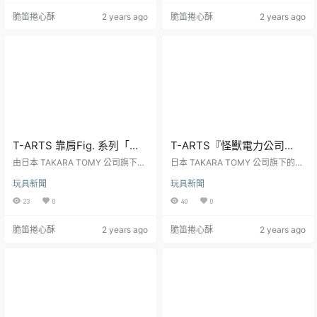
2023 年 07 月 11 日起在日本寶可
種款式可以收集，建議售價為每轉 4
脆笛捲心酥
2 years ago
脆笛捲心酥
2 years ago
夢中心開轉～放入水裡會如游泳般
00 日幣。起源於波斯的發酵麵餅
漂浮在水面上的寶可夢，一起來玩
「饢 (ナン) 」是將摻入小麥粉、
水啦！「游泳！？寶可夢Puka Puk
水、酵母、油......等材料的麵糰於發
a 漂浮轉蛋」，尺寸約 5 公分，收錄
酵之後送進特製的「饢坑」中烤製
有皮卡丘、瑪力露、波加曼、冰砌
而成，不僅口感酥脆、適合多種變
鵝、海...
化，還能夠長時間存放，現在依舊
是中亞...
T-ARTS 靠肩Fig. 系列「侏
T-ARTS『怪獸電力公司
羅紀世界 PART2」轉蛋 帝王
Hi！擊掌模型』轉蛋，不管
由日本 TAKARA TOMY 公司旗下玩
日本 TAKARA TOMY 公司旗下的玩
迅猛龍毫無防備的歪頭睡
具品牌 T-ARTS 所發行的大人氣
是擊掌還是打招呼都沒問題
具品牌 T-ARTS 推出以人氣皮克斯
玩具新聞
玩具新聞
「靠肩Fig. (肩ズンFig.) 」系列在以
動畫《怪獸電力公司》為主題的新
姿！
的可愛動態！
《侏羅紀世界》為題推出首彈作品
商品——「怪獸電力公司 Hi！擊掌
23
0
40
0
之後，又將於本（7）月發售續作
模型」轉蛋，參考售價為每轉 400
「靠肩Fig. 侏羅紀世界 PART2」轉
日圓，預計於 2024 年 07 月發售！
脆笛捲心酥
2 years ago
脆笛捲心酥
2 years ago
蛋！一共有 4 種款式可以收集，建
「Hi！擊掌模型」（Hi!たっちふぃ
議售價為每轉 300 日幣。「靠肩Fi
ぐ）系列可以將角色單獨擺放成「H
g.」系列曾推出過《精靈寶可夢》、
i」打招呼的姿勢，也可以兩個模型
《史努比》、《玩具總動員》、
組合成互擊掌的姿勢！這次輪到
《鬼滅之刃》、《嚕嚕米》......等
《怪獸電力公司》的人氣角色加入
人...
Hi！擊掌的行列，...