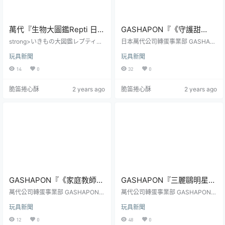
萬代『生物大圖鑑Repti 日本
GASHAPON『《守護甜
蟾蜍與莫里亞樹蛙』轉蛋 可
心！》x 三麗鷗明星橡膠吊
strong>いきもの大図鑑レプティ
日本萬代公司轉蛋事業部 GASHAP
愛的大眼與皮膚疣粒逼真還
ヒキガエルとモリアオガエル全5種
飾收藏』轉蛋，讓超可愛麗
ON 將推出經典動漫《守護甜心！》
玩具新聞
玩具新聞
尺寸：全長約60mm參考售價：1轉
與超人氣三麗鷗明星的聯名商品
原！
鷗角色的心 Unlock！
500日圓（含税）預計發售日：202
——「《守護甜心！》x 三麗鷗明星
14
0
32
0
4年10月下旬新聞來源：bandaina
橡膠吊飾收藏」轉蛋，參考售價為
mco
每轉 300 日圓，預計於 2024 年 10
脆笛捲心酥
2 years ago
脆笛捲心酥
2 years ago
月下旬發售！《守護甜心！》是由
漫畫家拍檔 PEACH-PIT 執筆的少
女漫畫作品，2007 年由 SATELIGH
T 改編製作為電視動畫，故事講述主
角亞夢與聖夜學園裡由擁有「守護
甜心」的學生...
GASHAPON『《家庭教師
GASHAPON『三麗鷗明星
HITMAN REBORN!》人偶收
大家一起做瑜伽』轉蛋，認
萬代公司轉蛋事業部 GASHAPON
萬代公司轉蛋事業部 GASHAPON
藏 01』轉蛋，可愛比例的新·
推出人氣動漫《家庭教師HITMAN R
真做瑜伽的漢頓、喜拿賣力
推出超人氣三麗鷗明星主題的新商
玩具新聞
玩具新聞
EBORN!》主題的新商品——『《家
品——「三麗鷗明星 大家一起做瑜
彭哥列 Ⅰ 世家族成員登場！
登場！
庭教師HITMAN REBORN!》人偶收
伽」（暫譯）轉蛋，參考售價為每
12
0
48
0
藏 01』轉蛋，參考售價為每轉 500
轉 300 日圓，預計於 2024 年 07