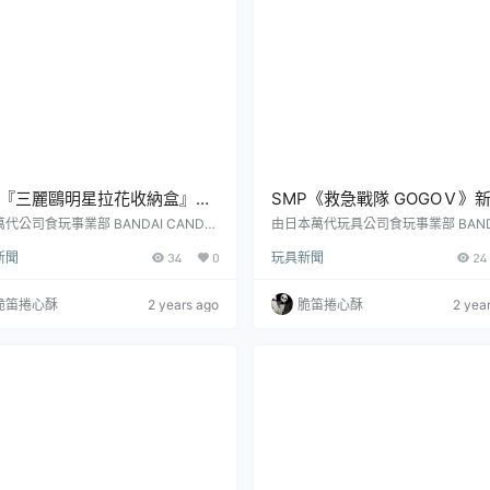
奧、嘿呵、害羞幽靈、炮彈刺客以及
八種款式，細節還原角色們...
『三麗鷗明星拉花收納盒』食
SMP《救急戰隊 GOGOＶ》
用看起來可口又可愛的 3D 拉
『流星合體 勝利戰神』預計 10
代公司食玩事業部 BANDAI CANDY
由日本萬代玩具公司食玩事業部 BANDA
出以超可愛三麗鷗明星為主題的新食玩
ANDY 發行的人氣組裝模型食玩『SH
麗鷗明星來收納小物吧！
發售！
新聞
34
0
玩具新聞
24
——「三麗鷗明星拉花收納盒」食玩，
GAN MODELING PROJECT』系列
價為每盒 420 日圓，預計於 2024
發表了出自《救急戰隊 GOGOＶ》的
10 月發售！本次的「三麗鷗明星拉花收
品「流星合體 勝利戰神」預計於 2024 
脆笛捲心酥
2 years ago
脆笛捲心酥
2 yea
」以 3D 拉花藝術為主題，將三麗鷗明
0 月發售的消息。勝利戰神劇中後半
成可愛的 3D 拉花，收錄 Hello Kitt
第四號機器人，相較過去僅由巽氏家
大耳狗、布丁狗、人魚漢頓、美樂蒂、
的巨大機器人，勝利戰神的開發過程
、庫洛米以及雙星仙子 Kiki & ...
世界科學家的技術支援，由五架宇宙
合體而成，具備...