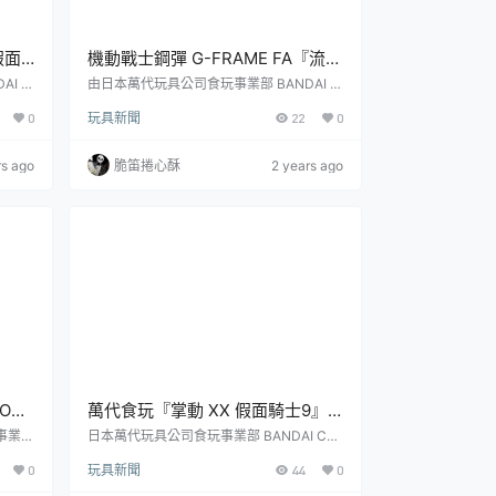
假面
機動戰士鋼彈 G-FRAME FA『流星
騎士
裝備（SEED FREEDOM Ver.）』
I C
由日本萬代玩具公司食玩事業部 BANDAI C
CHR
ANDY 所發行的人氣食玩商品『機動戰士鋼
能與決鬥電擊、閃電暴風合體的劇
0
玩具新聞
22
0
品「假
彈 G-FRAME FA』，今日發表了出自劇場
場版規格！
 月發售
版動畫《機動戰士鋼彈SEED FREEDOM》
食玩系
的最新商品「流星裝備（鋼彈 SEED FREED
rs ago
脆笛捲心酥
2 years ago
，具備
OM Ver.）」預計於 2024 年 10 月發售的消
已經塗
息。戰術強襲機 M.E.T.E.O.R 原本只是 Z.A.
B】
F.T 軍為強化 MS 飛行性能、機動力、火力
合出假
而製作的背包...
ON
萬代食玩『掌動 XX 假面騎士9』
、人
收錄假面騎士V3、假面騎士迅燃燒
玩事業部
日本萬代玩具公司食玩事業部 BANDAI CA
霸
NDY 旗下人氣可動食玩『掌動』進化系列
獵隼等人氣角色
0
玩具新聞
44
0
ION
作『掌動XX』，發表了《假面騎士》主題
年 9
的最新商品「假面騎士9」！共有六種款