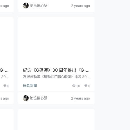
NVE
式，全套參考售價為 7,920 日元，預計於 2
rs ago
脆笛捲心酥
2 years ago
人力霸
024 年 10 月發售。『掌動XX(DOUBLE CR
，並延續
OSS)』相較過去系列更加強化造型與可
角色招
動，使用大量新規零件修正各款假面騎士造
型，並重新設計可動關節擴大可動範圍，盡
可能地重現劇中的帥氣戲...
G-
紀念《G鋼彈》30 周年推出『G-
新規零
FRAME FA 宗師鋼彈（明鏡止
30
為紀念動畫《機動武鬥傳G鋼彈》播映 30
 BA
周年，由日本萬代玩具公司食玩事業部 BA
水）』金黃身軀施展巨大石破天驚
0
玩具新聞
20
0
品『機
NDAI CANDY 所發行的人氣食玩商品『機
拳！
表了最
動戰士鋼彈 G-FRAME FA』今日發表了最
9 月
新商品「宗師鋼彈（明鏡止水）」預計於 2
rs ago
脆笛捲心酥
2 years ago
敗宗師
024 年 09 月發售的消息。GF13-001NHⅡ
白色的
宗師鋼彈是流派東方不敗宗師「東方不敗亞
大會獲
洲天王」參與第 13 屆鋼彈武鬥大會時運用
由風雲
的機動鬥士。此機是新香港以東方不敗過去
運用的「九龍...