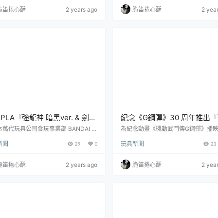
共收錄8種角色，每隻售價638日圓，
月推出人氣第 10 彈！好評第十彈「CO
脆笛捲心酥
2 years ago
脆笛捲心酥
2 yea
2024年9月發售。《金肉人》（キン肉
RGE MOTION ULTRAMAN 10」超
）是由日本漫畫家「蚵仔煎」（ゆでた
王食玩，以 2.5 頭身比例 Q 版呈現
，實際上為兩位漫畫家合用的筆名）所
系列風格，在約 5.5公分的尺寸中將
，最初於1979年在集英社漫畫雑誌《週
牌動作生動還原呈現！...
Jump》開始...
IPLA『強龍神 暗黑ver. & 劍針
紀念《G鋼彈》30 周年推出『
& 鑽角龍』新規零件再現玩具原
FRAME FA 風雲再起』完全
萬代玩具公司食玩事業部 BANDAI C
為紀念動畫《機動武鬥傳G鋼彈》播映 
Y 所發行的組裝模型食玩『MINIPLA』
周年，由日本萬代玩具公司食玩事業部
黑咬擊合體！
件再現巨大坐騎！
新聞
29
0
玩具新聞
23
，日前發表了出自《獸電戰隊強龍者》
NDAI CANDY 所發行的人氣食玩商
商品「強龍神 暗黑ver. & 劍針龍 & 鑽
動戰士鋼彈 G-FRAME FA』今日發
預計於 2024 年 10 月發售的消息。
新商品「風雲再起」預計於 2024 年 0
脆笛捲心酥
2 years ago
脆笛捲心酥
2 yea
戰隊強龍者運用的巨大機器人強龍神是
發售的消息。風雲再起是流派東方不
咬龍、劍針龍、鑽角龍等三隻獸電龍合
「東方不敗亞洲天王」的愛馬，一匹
成的獸電巨人，能運用右臂裝備的盾
駿馬。當東方不敗第 12 屆鋼彈武鬥
左臂搭載的鑽頭進行攻擊，肩部暴咬龍
得優勝獎品「機動戰馬」後便將其交
再起駕駛，如同人類鋼彈...