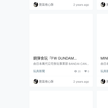
的最新商品「決鬥電擊鋼彈&閃電暴風鋼
系列
脆笛捲心酥
2 years ago
彈」預計於 2024 年 10 月發售的消息。ZG
預計
MF-1027M 決鬥電擊鋼彈與 ZGMF-103H
マン
D 閃電暴風鋼彈是大西洋連邦將決鬥鋼彈、
まご
暴風鋼彈讓渡給札夫特軍後，運用最新...
創作
刊少年
鋼彈食玩『FW GUNDAM
MIN
CONVERGE ♯MOVIE VISUAL
龍 
由日本萬代公司食玩事業部 BANDAI CAND
由日本
Y 發行的人氣食玩系列 FW GUNDAM CON
AND
SELECTION』收錄七架電影海報
創暗
玩具新聞
20
0
玩具
VERGE 中，擁有更加緻密與大膽造型、賦
系列
配色機體的特別彈登場！
予「♯(Sharp)」升號的『FW GUNDAM C
的最新
ONVERGE ♯』系列，今日發表了出自《機
角龍」
脆笛捲心酥
2 years ago
動戰士鋼彈》劇場版的最新商品「FW GUN
獸電
DAM CONVERGE ♯MOVIE VISUAL SELE
由暴
CTION」預計於 2024 年 09 月發售的消
體而
息。此次商...
牌、
的...