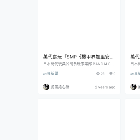
的特效組...
萬代食玩『SMP《機甲界加里安》
萬代
（機甲界ガリアン）加里安重裝改
玩，
日本萬代玩具公司食玩事業部 BANDAI CA
日本萬
NDY 旗下的人氣組裝模型食玩「SHOKUG
將推
＆鐵巨人套裝（金屬色 Ver.）』PB
花三
玩具新聞
23
0
玩具
AN MODELING PROJECT」系列將推出機
商品
限定
器人動畫《機甲界加里安》主題的新商品
參考售
——「加里安重裝改＆鐵巨人套裝」組裝模
年 
脆笛捲心酥
2 years ago
型，參考售價為 4,500 日圓，在 Premium
納盒
Bandai 限定預購，預計於 2024 年 10 月發
星製作
售！1984 年開播的《機甲界加里安》是日
y、
本動畫製作公司 SUNRISE ...
帕恰狗