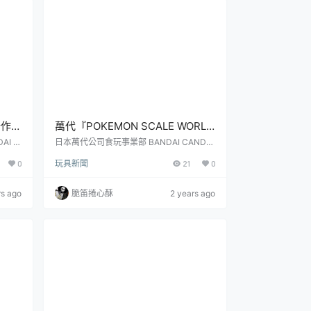
炸彈兵
作公司 SUNRISE 製作的 SF 機器人...
新作
萬代『POKEMON SCALE WORLD
 月
帕底亞地區 伊布進化套組』1/20
I C
日本萬代公司食玩事業部 BANDAI CANDY
OKU
旗下大人氣的精靈寶可夢『POKEMON SC
比例食玩 九彩昇華齊聚頂！
0
玩具新聞
21
0
，今日
ALE WORLD』1/20 比例食玩，繼「帕底亞
最新商
地區篇」等商品後，再度發表了出自《朱／
年 1
紫》的最新套組「帕底亞地區 伊布進化套
rs ago
脆笛捲心酥
2 years ago
登場的
組」！參考售價為 5,500 日圓，預計將於 2
族開發
024 年 10 月發售。『POKEMON SCALE
受到全
WORLD』系列以 1/20 比例規格，製作出各
船變形
個在《精靈寶可夢》遊戲中登場...