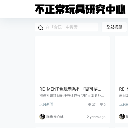
全部標籤
RE-MENT食玩新系列『寶可夢
RE
Decorative Frame Collection』
VIG
擅長打造精緻配件與迷你模型的日本 RE-M
由日本
ENT 玩具公司（株式会社リーメント），發
寶可夢食
華麗裝飾框搭配夢幻特效的小小場
晃的
玩具新聞
27
0
玩具
表了以《寶可夢》為主題的最新商品「寶可
n』，
景
夢 Decorative Frame Collection」盒玩！
GNET
參考售價為每盒 1,320 日圓，預計於 2024
參考售
脆笛捲心酥
2 years ago
年 10 月下旬發售。RE-MENT「寶可夢 De
10 
corative Frame Collection」食玩，結合寶
GNE
可夢各自的特性與華麗的裝飾框，搭配夢幻
結合角