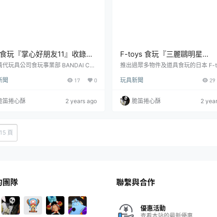
食玩『掌心好朋友11』收錄新
F-toys 食玩『三麗鷗明星
海龜、微笑玻璃蛙、金六角恐
ROCKMONO』1/12 比例模
代玩具公司食玩事業部 BANDAI CA
推出過眾多物件及道具食玩的日本 F-to
Y 所發行的人氣食玩「掌心好朋友（て
Confect 公司將推出以三麗鷗明星為
氣爬寵！
錄多款式的三麗鷗角色造型吉
新聞
17
0
玩具新聞
29
フレンズ）」系列，這次以人氣的兩棲
新食玩商品——「三麗鷗明星 ROCK
們為主角，推出最新的第 11 彈商品
O」1/12 比例模型，參考售價為每盒 7
好朋友11」！參考售價為一盒 352
圓，預計於 2024 年 08 月 26 日發
脆笛捲心酥
2 years ago
脆笛捲心酥
2 yea
預計將於 2024 年 08 月發售！stron
次商品採用四款電吉他類型與一款音
のりフレンズ11全10種參考售價：352
總共十種的造型，在電吉他和音箱上
（含稅）預計發售日：2024年8月新聞
超可愛的三麗鷗明星並以對應的代表
andai candy
造！電吉他採用「Les Paul」、「Strato
15 頁
的團隊
聯繫與合作
優惠活動
查看本站的最新優惠