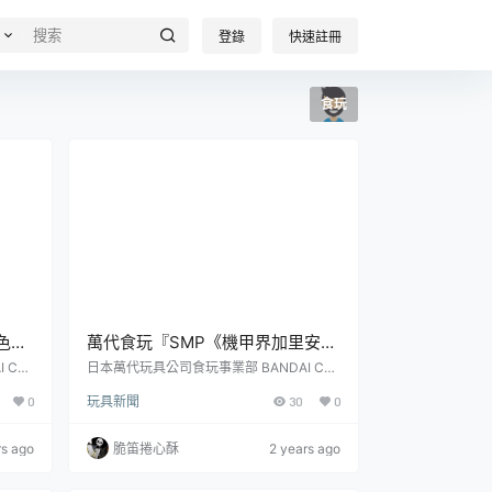
登錄
快速註冊
食玩
色吊
萬代食玩『SMP《機甲界加里安》
色大
（機甲界ガリアン）邪神兵（金屬
 CA
日本萬代玩具公司食玩事業部 BANDAI CA
超級
NDY 旗下的人氣組裝模型食玩「SHOKUG
色 Ver.）』PB 限定
0
玩具新聞
30
0
級瑪利
AN MODELING PROJECT」系列本次升級
360
推出的機器人動畫《機甲界加里安》主題商
本次的
品除「加里安重裝改＆鐵巨人套裝」外，也
rs ago
脆笛捲心酥
2 years ago
遊戲中
將發行另一款新品——「邪神兵（金屬色 V
的球鍊
er.）」組裝模型，參考售價為 7,200 日圓，
奇諾比
預計於 2024 年 10 月發售！由日本動畫製