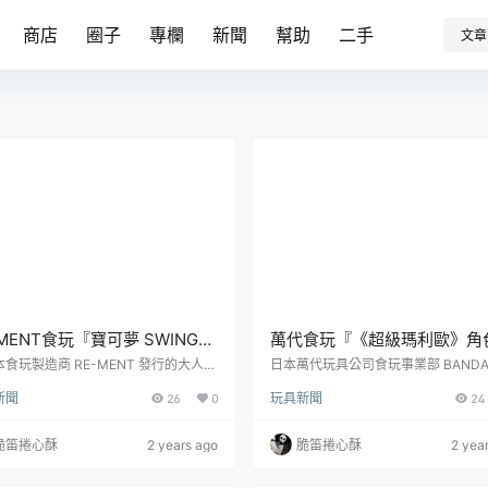
商店
圈子
專欄
新聞
幫助
二手
文章
-MENT食玩『寶可夢 SWING
萬代食玩『《超級瑪利歐》角
NETTE Collection 3』搖搖晃
飾系列』，多款瑪利歐人氣角
食玩製造商 RE-MENT 發行的大人氣
日本萬代玩具公司食玩事業部 BANDAI
玩『SWING VIGNETTE Collectio
NDY 近日公開了以任天堂人氣電玩《
基拉祈、甲賀忍蛙！
集合！
新聞
26
0
玩具新聞
24
發表了最新的第三彈商品「SWING VI
瑪利歐》為主題的新商品——「《超
TE Collection 3」，共有 6 種款式，
歐》角色吊飾系列」，參考售價為每盒 
價為 1,320 日圓，預計將於 2024 年
日圓，預計於 2024 年 10 月發售！
脆笛捲心酥
2 years ago
脆笛捲心酥
2 yea
月登場！RE-MENT「寶可夢 SWING VI
《超級瑪利歐》角色吊飾系列將多款
TTE Collection 3」食玩，將迷你場景
的人氣角色製作為約 2.5～5.8 公分
色的特性，透過高高...
吊飾，收錄瑪力歐、路易吉、耀西、