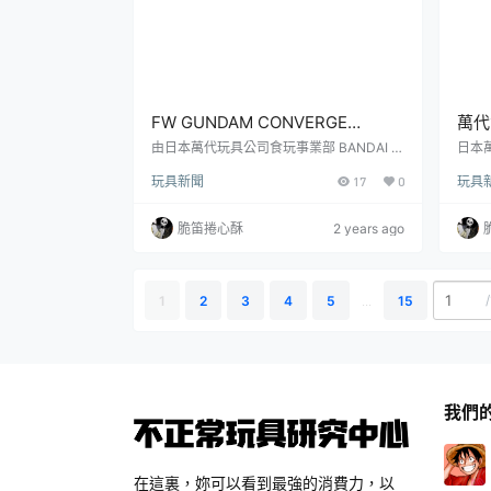
FW GUNDAM CONVERGE
萬代
SB『機動戰士鋼彈 白色基地（劇
規的
由日本萬代玩具公司食玩事業部 BANDAI C
日本萬
ANDY 發行，以《機動戰士鋼彈》系列登場
ND
場版海報配色ver.）』細節更顯眼
龍人
玩具新聞
17
0
玩具
戰艦為主題的新商品『FW GUNDAM CON
のり
的限定色彩登場
VERGE SB』，今日發表了出自《機動戰士
爬蟲
鋼彈》的最新商品「白色基地（劇場版海報
「掌心
脆笛捲心酥
2 years ago
配色ver.）」預計於 2024 年 09 月發售的
日圓，
消息。此商品僅在萬代官方網路商店 PREM
g>て
IUM BANDAI 限定販售。飛馬級強襲揚陸艦
日圓
2號艦「白色基地」是地球聯邦軍首艘具有
來源：b
/
1
2
3
4
5
...
15
MS...
我們
在這裏，妳可以看到最強的消費力，以