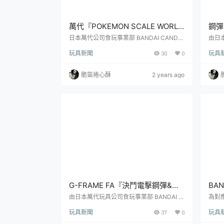
萬代『POKEMON SCALE WORLD
鋼彈食
帕底亞地區 牡丹&仙子伊布』1/20
GU
日本萬代公司食玩事業部 BANDAI CANDY
由日本
旗下大人氣的精靈寶可夢『POKEMON SC
Y 
比例食玩 超可愛的伊布背包再現！
貳式
玩具新聞
30
0
玩具
ALE WORLD』1/20 比例食玩，繼「帕底亞
OBI
機！
地區篇」等商品後，再度發表了出自《朱／
表了最
紫》的最新套組「帕底亞地區 牡丹＆仙子
UND
脆笛捲心酥
2 years ago
伊布」！參考售價為 4,800 日圓，預計將
售的消
於 2024 年 10 月發售。『POKEMON SCA
M』
LE WORLD』系列以 1/20 比例規格，製作
列的
出各個在《精靈寶可夢》遊戲中登...
登場的
G-FRAME FA『決鬥電擊鋼彈&閃
BAN
電暴風鋼彈』SEED 劇場版新機豪
Co
由日本萬代玩具公司食玩事業部 BANDAI C
為對
ANDY 所發行的人氣食玩商品『機動戰士鋼
代食玩
華兩體套組 10 月發售！
格鬥
玩具新聞
37
0
玩具
彈 G-FRAME FA』，今日發表了出自劇場
的金
版動畫《機動戰士鋼彈SEED FREEDOM》
クショ