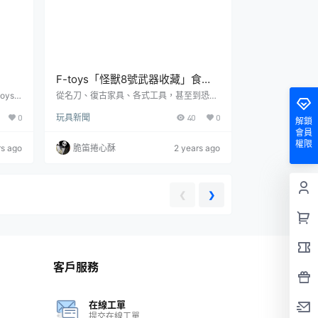
F-toys「怪獸8號武器收藏」食玩
型，收
（怪獣8号武器コレクション）再
ys
從名刀、復古家具、各式工具，甚至到恐龍
主題的
化石都能將其一一製作成玩具的日本食玩發
他！
現防衛隊武器之細節與厚重金屬
0
玩具新聞
40
0
MON
行商 F-toys Confect（エフトイズ・コン
解鎖
感！
48 日
フェクト）正式發表了出自《怪獸8號》的
會員
售！本
最新食玩「怪獸8號武器收藏」（怪獣8号武
權限
rs ago
脆笛捲心酥
2 years ago
箱推出
器コレクション）！一共有 10 種款式可以
繪製了
收集，建議售價為每款 700 日幣，預計 20
色打
24 年 6 月開始發售。在日本漫畫家松本直
c...
也之《怪獸8號》的設定中，防衛隊隊員所
❮
❯
身穿的戰服是由怪獸之肌肉...
客戶服務
在線工單
提交在線工單