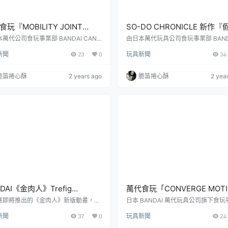
玩『MOBILITY JOINT
SO-DO CHRONICLE 新作『
NDAM』第 8 彈收錄攻擊自由
騎士EX-AID』收錄五位主要
萬代公司食玩事業部 BANDAI CAND
由日本萬代玩具公司食玩事業部 BANDA
所推出的《機動戰士鋼彈》主題食玩『M
ANDY 推出的假面騎士食玩『SO-DO 
、無限正義貳式等劇場版新
造型細節更進化！
新聞
23
0
玩具新聞
34
LITY JOINT GUNDAM』系列，今日發
ONICLE』系列，日前發表了最新商
新第 8 彈商品「MOBILITY JOINT G
面騎士EX-AID」預計於 2024 年 11
AM VOL.8」預計於 2024 年 10 月發
的消息。『SO-DO CHRONICLE』
脆笛捲心酥
2 years ago
脆笛捲心酥
2 yea
息。『MOBILITY JOINT GUNDA
列騎士人偶的高度約在 10 公分左右
延續另一款鋼彈食玩「G-FRAME」系
精密的造型與可動設計，少部份零件
設計概念，將《機動戰士鋼彈》系列中
裝完成。商品分為【A】素體套組與【
人氣 M...
裝甲套組兩種類，收集完成後就能組
面騎士...
DAI《金肉人》Trefig
萬代食玩「CONVERGE MOTI
llection 食玩 再次點燃你的摔角
超人力霸王10」超霸氣貝利亞
應即將推出的《金肉人》新版動畫，萬
日本 BANDAI 萬代玩具公司旗下食
事業部BANDAI CANDY推出了新款
「BANDAICANDY」推出的《超人力
魂！
氣怪獸皮古蒙可愛現身！
新聞
37
0
玩具新聞
24
肉人食玩「キン肉マン トレフィグコレ
王》經典角色人物「CONVERGE MOT
ン」（Trefig Collection），第一款
ULTRAMAN」盒玩系列，將於 2024 