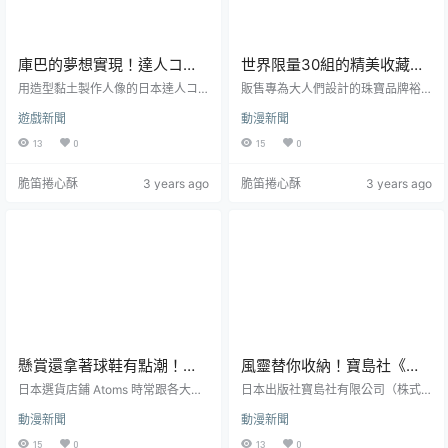
庫巴的夢想實現！達人コロ
世界限量30組的精美收藏！
ッケ砕砕製作《超級瑪利
U-TREASURE⨯《魔法少女
用造型黏土製作人像的日本達人コ
販售專為大人們設計的珠寶品牌裕
歐》碧姬&庫巴純愛黏土人像
ロッケ砕砕在 Youtube 頻道製作許
小圓》曉美焰機械懷錶
拓樂佳（U-TREASURE）過往推出
遊戲新聞
動漫新聞
多黏土人像作品，透過與黏土、鐵
包括《寶可夢》、《航海王》等聯
絲以及強大的造型手藝博得粉絲愛
名珠寶飾品，現今在台灣也有網路
13
0
15
0
戴，先前我們也介紹過他的《進擊
商店可以購買。近日宣布推出《魔
的巨人》水晶體亞妮黏土人像。最
法少女小圓》的聯名機械懷錶，以
脆笛捲心酥
3 years ago
脆笛捲心酥
3 years ago
近他釋出最新作品，以《超級瑪利
曉美焰為靈感設計而成，以純銀 92
歐》為主題，製作了一個庫巴與碧
5 打造。售價為 550,000 日圓，世
姬成功配對的「純愛」黏土人像，
界限定 30 組，可於 U-TREASURE
旁邊還放了被關進牢籠的瑪利歐 Q
線上商店預定。裕拓樂佳（U-TREA
Q，精細的手藝與造型的成果再次讓
SURE）於2014年創立，於日本有
網友大為讚嘆。 這次發想是希望製
多家分店，在日本當...
作一個庫巴理想的世界，就...
懸賞還拿著球鞋有點潮！
風靈替你收納！寶島社《水
《ONE PIECE航海王》✕
星的魔女》HG風靈鋼彈&修
日本選貨店鋪 Atoms 時常跟各大廠
日本出版社寶島社有限公司（株式
Atoms推出聯名潮流短T
牌推出聯名合作的商品，許多限定
改型造型小包SPECIAL
会社宝島社），經常推出以年輕讀
動漫新聞
動漫新聞
款式不論是服裝還是鞋款都吸引不
者為客群的次文化及時尚方面的雜
BOOK
少消費者搶購。近日宣布與高人氣
誌或書籍出名。近日宣布將推出
15
0
13
0