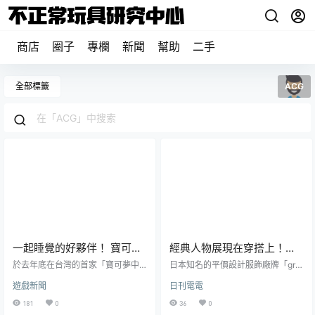
商店
圈子
專欄
新聞
幫助
二手
全部標籤
ACG
一起睡覺的好夥伴！ 寶可夢
經典人物展現在穿搭上！
中心《Pokémon Sleep》睡
graniph ✕高橋留美子《犬夜
於去年底在台灣的首家「寶可夢中
日本知名的平價設計服飾廠牌「gra
覺鬆軟系抱墊娃娃四款登場
心」盛大開幕，吸引大量人潮到店
叉》推出聯名服飾系列
niph」，先前與《JoJo的奇妙冒
遊戲新聞
日刊電電
搶購。近來日本官方持續推出主題
險》、《勇者鬥惡龍》甚至是妖怪
系列周邊商品，每每都造成粉絲掃
繪本家「石黑亞矢子」等合作都頗
181
0
36
0
貨。最近宣布以將邁入一周年的手
受好評。 近日 ( 7/10 ) 宣布與漫畫