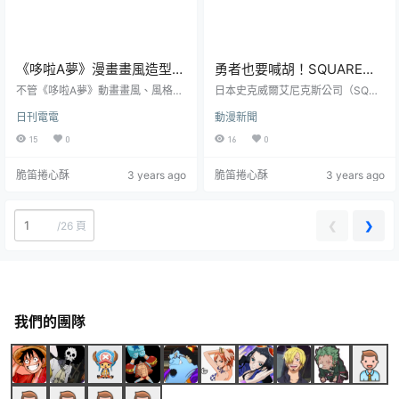
《哆啦A夢》漫畫畫風造型地
勇者也要喊胡！SQUARE
毯&家用拖鞋 最原汁原味的
ENIX推出《DRAGON
不管《哆啦A夢》動畫畫風、風格再
日本史克威爾艾尼克斯公司（SQUA
哆啦A夢坐落你家
怎麼變，對於原作漫畫給予粉絲朋
QUEST WALK》日本麻將組
RE ENIX）宣布，旗下電商網站「S
日刊電電
動漫新聞
友們的形象，自然也不會輕易就遺
QUARE ENIX e-STORE」，宣布將
忘，甚至還會盡可能大量收藏這種
推出以旗下手機遊戲《DRAGON Q
15
0
16
0
漫畫畫風的相關週邊，而如果你也
UEST WALK》為主題， 將裏頭的小
是這樣的朋友，或許官方這次所推
遊戲「麻雀」( 日本麻將 ) 的實體組
脆笛捲心酥
3 years ago
脆笛捲心酥
3 years ago
出的居家用品，你會喜歡。這是由
合，讓你身為勇者也可以真的胡牌
「哆啦A夢官方網路商店」所推出的
摸兩把。售價為 27,500 日圓，目前
地毯與拖鞋，以在漫畫中最常見的
已可於官網預購。在去年手遊《DR
「哆啦A夢屁股」與「哆啦A夢趴地
AGON QUEST WALK》三周年紀念
❮
❯
/
26 頁
撐頭」來做為此次造型地毯的圖樣
登場的新功能「賭場」，包...
設計，且採用簇絨的設計，即使是
赤腳踩在地毯上，也會感覺格外的
舒適...
我們的團隊