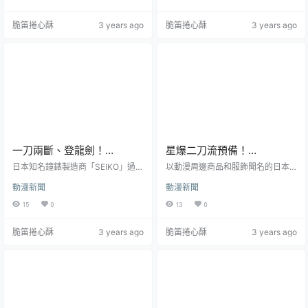
動漫作品《ONE PIECE航海王》合
《機動戰士鋼彈 水星的麼女》的 SP
作，結合 Atoms 的潮鞋文化搭配航
ECIAL BOOK，收錄以萬代鋼普拉 H
脆笛捲心酥
3 years ago
脆笛捲心酥
3 years ago
海王最著名的懸賞圖，打造多款聯
G 風靈鋼彈&修改型造型小包。售價
名潮流短 T，將會在 7 月 22 日於日
為 3,146 日圓 ，將於 2023 年 7 月
本表參道 & 京都 atmos 舉辦 POP U
25 日發售。 造型小包外型以萬代鋼
P STORE 開賣。事實上兩者過往就
普拉 HG 風靈鋼彈&修改型兩款為基
時常合作，身為潮流店鋪的 A...
礎，約為寬 26 ×長 19 ...
一刀兩斷、登龍劍！
星爆二刀流預備！
SEIKO✕《魔神英雄傳》推出
COSPA《刀劍神域》桐谷和
日本知名鐘錶製造商「SEIKO」過去
以動漫周邊商品和服飾聞名的日本
聯名35周年紀念錶
已和多項 ACG 相關 IP 合作推出造
人「黑色劍士」短袖工作襯
創意品牌 COSPA ( コスパ )， 近日
動漫新聞
動漫新聞
型錶，也頗受粉絲好評。最近宣布
宣布將推出動畫十周年，具有極高
衫
與日昇動畫的經典作品《魔神英雄
人氣的輕小說作品《刀劍神域》主
15
0
13
0
傳》合作，慶祝作品問世 35 周年之
角-桐谷和人為主題的「黑色劍士」
際，推出周年紀念聯名手錶。售價
短袖工作襯衫，以漆黑的造型還原
脆笛捲心酥
3 years ago
脆笛捲心酥
3 years ago
為 44,000 日圓，目前於 A-on ST
桐人在作品中給人的形象。售價為
ORE 以及日本萬代 PB 網站開放預
7,040 日圓，目前可於 COSPA 官方
購中。《魔神英雄傳》系列（魔神
網站預購。 本次採用美式西岸風的
英雄伝ワタル） 從 1988 年起開始
設計，將桐人在 Alicization 篇所持
播出，後續還有包含 :《魔神英雄傳
的「夜空之劍」與尤吉歐的「藍薔
2》、《超魔...
薇之劍」大大的印刷...