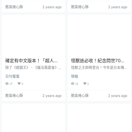
機遊戲《Pokémon Sleep》為題
家高橋留美子的人氣作品《犬夜
脆笛捲心酥
2 years ago
脆笛捲心酥
2 years ago
材，再次推出四款全新的抱墊娃
叉》合作，推出聯名的服飾商品。
娃，讓這些睡扁扁又鬆鬆軟軟的寶
將於 2024 年 7 月 23 日起在實體店
可夢帶回家跟你同樂，目前也在官
鋪開幕，目前官網則開放先行預
網上開放預購。這次以手機遊戲《P
購。 graniph 其實過去在台灣開設
okémon Sleep》中寶可夢睡扁扁的
過店鋪，不過後來撤離台灣有點可
模樣實體化，包含 : 皮卡丘 & 卡比
惜。不過品牌目前仍在日本...
獸...
確定有中文版本！「超人力
怪獸迷必收！紀念問世70週
霸王卡牌遊戲」將於今年10
年全球首款「哥吉拉」立體
除了《遊戲王》、《魔法風雲會》
怪獸之王即將登台！今年是日本傳
月發行TCG集換式卡牌遊戲
與《寶可夢》等這些風靡全球的集
造型高粱酒 4/9 限量開賣！
奇IP《哥吉拉》誕生70週年，在極
日刊電電
情報
換式卡牌外，近來不少 IP 都嘗試製
具紀念意義的日子，IP授權收藏酒款
作卡牌遊戲。而去年 10 月《超人力
領導品牌「鑫羿文創」趁勢追擊，
27
0
25
0
霸王》官方就已宣布，將於 2024
宣布在今年4/9推出全球首款「哥吉
年推出集換式卡牌遊戲「超人力霸
拉系列造型紀念酒-1995紅蓮款」，
脆笛捲心酥
2 years ago
脆笛捲心酥
2 years ago
王卡牌遊戲」( ウルトラマン カード
與全台怪獸迷一同慶祝哥吉拉70歲
ゲーム )。在今日 ( 7/10 ) 官方正式
生日！西元1954年誕生《哥吉
宣布，將於今年 10 月 25 日正式發
拉》，初期以50公尺高的身軀、恐
行，總計世界 15 個國家地區同時發
怖的叫聲、總是伴隨震撼的主題曲
售，更同時對應日文、英文、,中文 (
登場，彷彿破壞之神降臨人間，所
繁 )...
經之處皆淪為煉獄。神秘的形象與
破壞力十足的威力，...