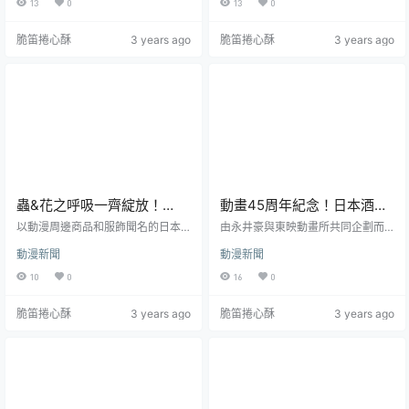
13
0
13
0
作感應燈」 、「可折疊輕型行李
原創週邊的「eStream Store」。近
箱」 後。這次宣布將推出以初號機
日宣布將推出以《遊戲王》為靈
脆笛捲心酥
3 years ago
脆笛捲心酥
3 years ago
& 二號機為主題的美工刀，以及二號
感，推出三款由魔法卡製作的「超
機 & NERV 風格的切割工作墊，以
大浴巾」，大小約 118 × 80 cm，將
工業風格搭配 EVA 元素設計。預計
於六月中旬後將以景品形式發
2023 年 6 月下旬正式發售，目前可
售。 目前釋出的三款卡片分別為 :
於 EVA...
「雷擊」、「死者蘇生」與...
蟲&花之呼吸一齊綻放！
動畫45周年紀念！日本酒廠
COSPA《鬼滅之刃》胡蝶忍
與《金剛戰神》聯名推出紀
以動漫周邊商品和服飾聞名的日本
由永井豪與東映動畫所共同企劃而
&香奈乎滿版花襯衫
創意品牌 COSPA (コスパ)，近日宣
念威士忌
成的「無敵鐵金剛系列」第 3 作
動漫新聞
動漫新聞
布將推出以《鬼滅之刃》中 兩位人
《金剛戰神》（UFOロボ グレンダ
氣女角- 胡蝶忍 & 栗花落香奈乎為主
イザー），在今年迎來作品問世 45
10
0
16
0
題設計的滿版花襯衫，結合花卉與
周年，宣布與日本酒廠 合作，推出
兩人插圖的形式製作。售價為 14,08
聯名款的威士忌組合，共有兩款可
脆笛捲心酥
3 years ago
脆笛捲心酥
3 years ago
0 日圓，目前已可於 COSPA 官網預
供選擇。目前已可於 NEW × NEW
購。 設計以作品中的紫藤花為基
官網預購。《金剛戰神》 對於稍有
底，輔以似水墨畫般的背景，展現
年紀的網友應該有點印象，是永井
夏日氣息的花紋滿版圖案，搭配出
豪與東映動畫所共同企劃而成的
絕妙的效果。整體印刷採用熱昇華
「無敵鐵金剛系列」第 3 作，當時
轉印技術，不僅圖案不易...
在 1975 年曾播出過電視動畫與製作
過漫...