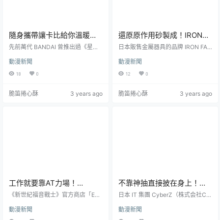
隨身攜帶讓卡比給你溫暖！
還原原作用砂製成！IRON
萬代推出《星之卡比》充電
FACTORY推出《金肉人》太
先前萬代 BANDAI 曾推出過《星之
日本販售金屬器具的品牌 IRON FAC
式暖暖包造型娃娃
卡比》卡比造型電熱抱枕，暖呼呼
陽人系列周邊商品
TORY，先前推出過許多趣味且設計
動漫新聞
動漫新聞
的造型吸引不少粉絲搶購，讓大家
感的商品，包含 :《鋼之鍊金術師》
都想抱著暖暖的卡比過冬。不過這
阿爾馮斯1/1金屬頭盔及《寶可夢》
18
0
12
0
次官方又想出不一樣的點子來給各
大師球造型的昆蟲飼育籠。這次則
位準備禦寒了，同樣是《星之卡
選擇經典的格鬥漫畫作品《金肉
脆笛捲心酥
3 years ago
脆笛捲心酥
3 years ago
比》的造型設計，不過這次改成更
人》，以劇中非常有特色的戰士
迷你的「充電式暖暖包造型娃
「太陽人」 ( サンシャイン，Sunsh
娃」，讓你在冬天有個隨身可攜帶
ine ) 為主題，推出一系列周邊商
的卡比暖暖手心。售價為 6,600 日
品，目前可於官網預購。這次以太
圓，目前已可於日本萬代 PB 網站預
陽人為主題，特別選用鳥取縣砂丘
購。「充電式暖暖包造型娃娃」設
的砂來製作，還原太陽人設定身體
計上其實頗簡單，將可充電...
由砂建...
工作就要靠AT力場！
不靠神抽直接披在身上！
A.T.FIELD《新世紀福音戰
eStream推出《遊戲王》魔
《新世紀福音戰士》官方商店「EVA
日本 IT 集團 CyberZ（株式会社Cy
士》EVA風格美工刀&切割工
NGELION STORE」以的時尚工業
法卡超大浴巾三款上市
berZ）旗下之子公司 eStream 不僅
動漫新聞
動漫新聞
用具主題品牌「A.T.FIELD EVANGE
有高品質模型品牌「SHIBUYA SCR
作墊
LION WORK」，繼先前的 「防水工
AMBLE FIGURE」，還有專門製作