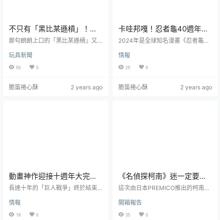
不只有「黑比某遜槓」！
卡哇邦嘎！忍者龜40週年特
「蝦槓」、「福懶嚇」也
別企畫《忍者龜Turtle Van
那句朗朗上口的「黑比某遜槓」又
2024年是全球知名漫畫《忍者龜》
有！《合金彈頭立體有聲H、
回來啦！繼去年在網路造成一波預
造型悠遊卡》炫砲登場！限
（Teenage Mutant Ninja Turtles，
玩具新聞
情報
購熱潮的「合金彈頭2-立體有聲H彈
TMNT）誕生40周年，為慶祝這歷
F、S彈藥箱玩具》驚艷登
量預購！
藥箱一卡通」，造峯工藝取得日本
史性的里程碑， 12/7將正式推出全
50
0
25
0
場！
遊戲公司SNK的授權，一口氣推出
新的【忍者龜Turtle Van 造型悠遊
三款《合金彈頭立體有聲H、F、S
卡】，將忍者龜的趣味元素注入生
脆笛捲心酥
2 years ago
脆笛捲心酥
2 years ago
彈藥箱玩具》，按壓下去會大喊最
活中。忍者龜初次登場於1984年，
經典的「黑比某遜槓」、「蝦
最早源於幻影工作室所出版的同名
槓」、「福懶嚇」等中毒性極強的
漫畫書，1980至1990年代忍者龜形
武器名台詞，情懷感十足，讓六七
象走向高峰並拓展至動畫劇、動畫
年級粉絲大呼：「手簡直停不下來
電影、電玩及玩具周邊等，在200...
啊！」即將邁入26周年的《合金彈
頭》曾憑藉經典的2D像素風格、充
滿...
動畫神作迎接十週年大完結
《名偵探柯南》迷一定要擁
《進擊的巨人》首推全球限
有的柯南與怪盜基德的時髦
長達十年的「巨人戰爭」終於結束
這次由日本PREMICO推出的柯南與
量造型紀念高粱酒！
了！動畫神作《進擊的巨人》歷經
手錶 日本PREMICO 再度
怪盜基德為靈感的時髦手錶終於登
情報
開箱報告
十年動畫連載，憑藉華麗的戰鬥場
場！除了「唯一看透真相的是一個
端出讓你難以拒絕的好貨！
景、警世的劇情在全球掀起一股巨
外表看似小孩，智慧卻過於常人的
18
0
35
0
人熱潮，而《進擊的巨人The Final
《名偵探柯南》」主角之外，更特