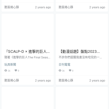
Season完結篇-後篇》於11月4日於
別選中柯南亦敵亦友的神偷「怪盜
脆笛捲心酥
2 years ago
脆笛捲心酥
2 years ago
網路串流上架，感人大結局惹哭全
基德」。將柯南與基德的糾葛用時
球粉絲，不斷刷新影史紀錄，更一
髦腕表展現，並將識別度極高的角
度引起網路癱瘓！趁此熱潮，台灣
色元素濃縮到錶盤與各種包裝細節
文創品牌宣布與《進擊的巨人》聯
中，如同兩人在《世紀末的魔術
名，結合巨人與台灣特產高粱，打
師》、或者動畫中多次對決般，互
造全球獨家首款「進擊的巨人10週
相伸出援手但又相互較勁的微妙情
年造型紀念酒」，...
愫完美呈現！就讓玩具人們一起來
開箱這...
『SCALP-D × 進擊的巨人』
【動漫話題】盤點2023
神聯名！推出物理頭皮發麻
Disney+《日本動漫》最Ｏ
隨著《進撃的巨人The Final Seaso
不許你們提醒我書沒有唸完的一
的『終尾巨人造型頭皮按摩
n完結篇 後篇》將於 11 月 4 日迎來
Ｏ的人氣角色PK！你心目中
天，工作也沒有做完的一天，我只
玩具新聞
日刊電電
最後的大結局，日本藥妝品牌 SCAL
想聽到你們與我一起在內心吶喊
器』
最香最強一「波」的女角是
P-D（スカルプD）與《進擊的巨
「我不當人類啦JOJO」「動畫沒有
26
0
36
0
誰呢？！
人》合作推出『SCALP-D × 進擊的
追完的一天！！」追番志業尚未完
巨人』系列聯名，除了聯名商品之
成，動漫迷們仍需努力追起來！從
脆笛捲心酥
2 years ago
脆笛捲心酥
2 years ago
外，還有共三彈的抽獎活動。第二
《夏日時光》、《東京復仇者》、
波的「終尾巨人造型頭皮按摩器」
《咒術迴戰》、《鬼滅之刃》、
引起粉絲們討論！『SCALP-D × 進
《間諜家家酒》到近期觀看量飆升
擊的巨人』系列，將旗下藥用洗髮
的黑馬《天國大魔境》，Disney+日
精、頭皮豐盈護髮素等商品換上了
本動漫作品真的是越上越多，想追
《進擊的巨人》...
日本動漫又不知道從何開始入坑？
不妨先從認識這些2023 Disn...