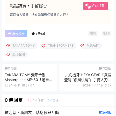
點點讚賞，手留餘香
給TA打賞
還沒有人贊賞，快來當第壹個贊賞的人吧！
0
0
海報分享
已收藏
TAKARA TOMY
TRANSFORMERS
玩具新聞
變形金剛
玩具新聞
玩具新聞
TAKARA TOMY 變形金剛
六角機牙 HEXA GEAR『武威
Masterpiece MP-60「迅雷」
登龍 “凱風快晴”』手持大刀的
（ジンライ）在《超神 Master
深紅鎧甲武者登場！
2024-4-11 18:37:04
2024-4-11 19:13:57
Force》大活躍的博派司令官！
0 條回复
文章作者
管理员
A
M
歡迎您，新朋友，感謝參與互動！
確認修改