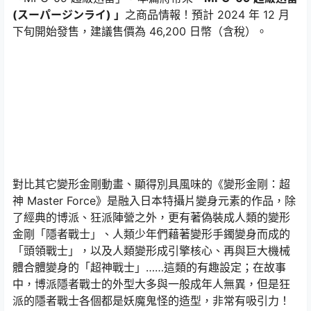
(スーパージンライ) 」
之商品情報！預計 2024 年 12 月
下旬開始發售，建議售價為 46,200 日幣（含稅）。
對比其它變形金剛動畫、顯得別具風味的《變形金剛：超
神 Master Force》是融入日本特攝片變身元素的作品，除
了經典的博派、狂派陣營之外，更有著偽裝成人類的變形
金剛「隱者戰士」、人類少年們藉著變形手鐲變身而成的
「頭領戰士」，以及人類變形成引擎核心、再與巨大機械
體合體變身的「超神戰士」……這類的有趣設定；在故事
中，博派隱者戰士的外型大多與一般成年人無異，但是狂
派的隱者戰士各個都是妖魔鬼怪的造型，非常有吸引力！