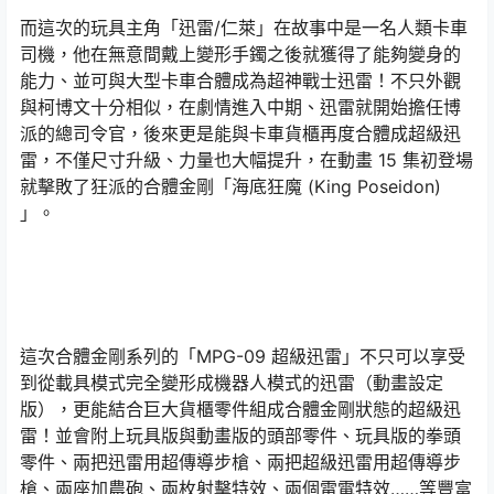
而這次的玩具主角「迅雷/仁萊」在故事中是一名人類卡車
司機，他在無意間戴上變形手鐲之後就獲得了能夠變身的
能力、並可與大型卡車合體成為超神戰士迅雷！不只外觀
與柯博文十分相似，在劇情進入中期、迅雷就開始擔任博
派的總司令官，後來更是能與卡車貨櫃再度合體成超級迅
雷，不僅尺寸升級、力量也大幅提升，在動畫 15 集初登場
就擊敗了狂派的合體金剛「海底狂魔 (King Poseidon)
」。
這次合體金剛系列的「MPG-09 超級迅雷」不只可以享受
到從載具模式完全變形成機器人模式的迅雷（動畫設定
版），更能結合巨大貨櫃零件組成合體金剛狀態的超級迅
雷！並會附上玩具版與動畫版的頭部零件、玩具版的拳頭
零件、兩把迅雷用超傳導步槍、兩把超級迅雷用超傳導步
槍、兩座加農砲、兩枚射擊特效、兩個雷電特效……等豐富