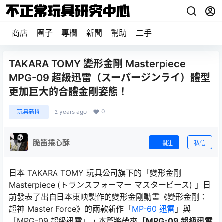
商店
圈子
專欄
新聞
幫助
二手
TAKARA TOMY 變形金剛 Masterpiece
MPG-09 超級迅雷（スーパージンライ）體型
更加巨大的合體金剛姿態！
0
玩具新聞
2 years ago
脆笛捲心酥
關注
私信
日本 TAKARA TOMY 玩具公司旗下的「變形金剛
Masterpiece (トランスフォーマー マスターピース) 」日
前發表了出自日本東映製作的變形金剛動畫《變形金剛：
超神 Master Force》的兩款新作「
MP-60 迅雷
」與
「MPG-09 超級迅雷」，本篇將帶來
「MPG-09 超級迅雷